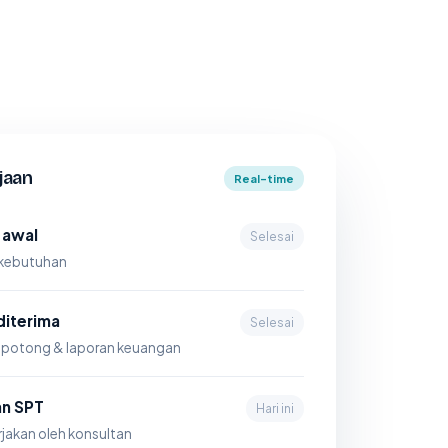
jaan
Real-time
 awal
Selesai
kebutuhan
iterima
Selesai
 potong & laporan keuangan
an SPT
Hari ini
jakan oleh konsultan