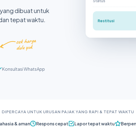
Status
k yang dibuat untuk
 dan tepat waktu.
Restitusi
cek harga
dulu yuk
Konsultasi WhatsApp
DIPERCAYA UNTUK URUSAN PAJAK YANG RAPI & TEPAT WAKTU
rahasia & aman
Respons cepat
Lapor tepat waktu
Berpe