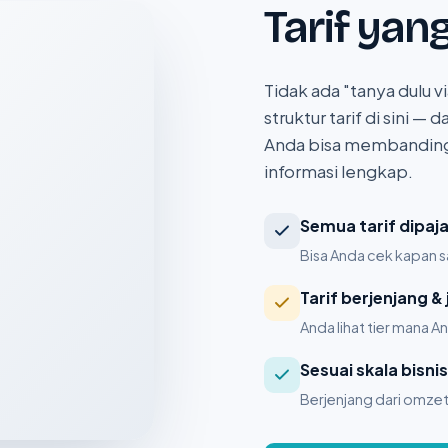
Tarif yan
Tidak ada "tanya dulu v
struktur tarif di sini —
Anda bisa membandin
informasi lengkap.
Semua tarif dipaja
Bisa Anda cek kapan s
Tarif berjenjang & 
Anda lihat tier mana 
Sesuai skala bisni
Berjenjang dari omzet 