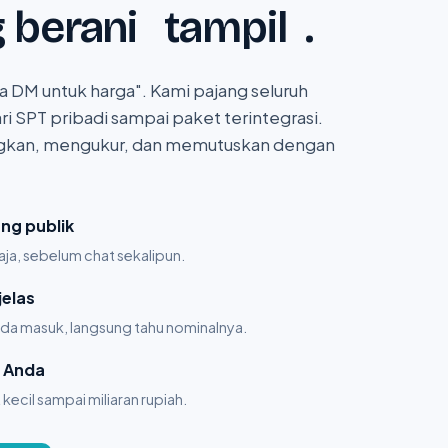
g berani
tampil
.
ia DM untuk harga". Kami pajang seluruh
 dari SPT pribadi sampai paket terintegrasi.
gkan, mengukur, dan memutuskan dengan
ng publik
aja, sebelum chat sekalipun.
jelas
Anda masuk, langsung tahu nominalnya.
s Anda
kecil sampai miliaran rupiah.