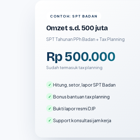
CONTOH: SPT BADAN
Omzet s.d. 500 juta
SPT Tahunan PPh Badan + Tax Planning
Rp 500.000
Sudah termasuk tax planning
Hitung, setor, lapor SPT Badan
Bonus bantuan tax planning
Bukti lapor resmi DJP
Support konsultasi jam kerja