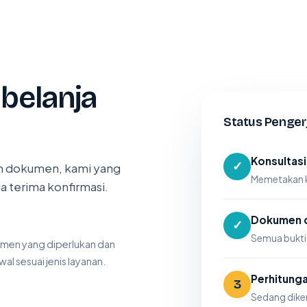
belanja
Status Penger
Konsultasi
✓
rim dokumen, kami yang
Memetakan 
 terima konfirmasi.
Dokumen d
✓
Semua bukti
men yang diperlukan dan
al sesuai jenis layanan.
Perhitung
3
Sedang diker