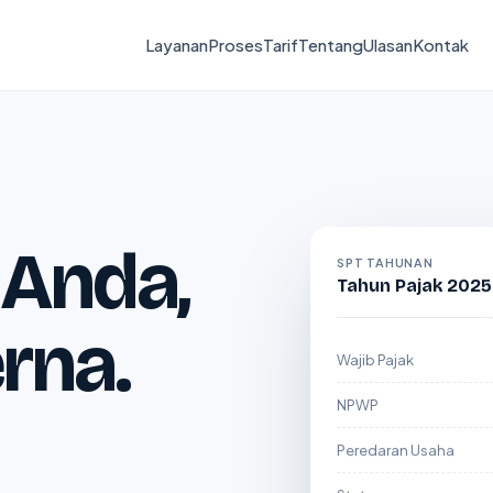
Layanan
Proses
Tarif
Tentang
Ulasan
Kontak
 Anda,
SPT TAHUNAN
Tahun Pajak 2025
erna.
Wajib Pajak
NPWP
Peredaran Usaha