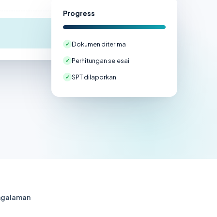
Lebih Bayar
Progress
Rp 12.500.000
Dokumen diterima
✓
Perhitungan selesai
✓
SPT dilaporkan
✓
ngalaman