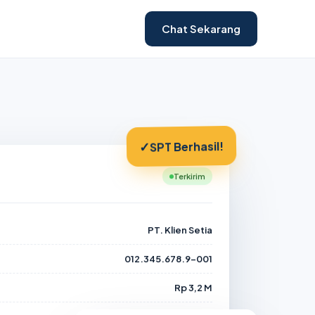
Chat Sekarang
✓
SPT Berhasil!
Terkirim
PT. Klien Setia
012.345.678.9-001
Rp 3,2 M